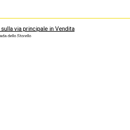
sulla via principale in Vendita
da dello Storello
n vendita molto più di un semplice terreno: un angolo di natura 
aneggiante di circa 5.000 [...]
 Palombara in Vendita
zza Vittorio Veneto
a Sabina è lieta di proporvi appartamento sito al secondo piano 
iazza Vittorio Veneto. L'appartamento è [...]