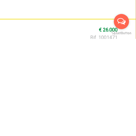
€ 26.000
Rif. 1001471
che unisce spazio, funzionalità e fascino autentico. Si
€ 67.000
Rif. 1000563
rialzato di una palazzina storica del luogo ubicato