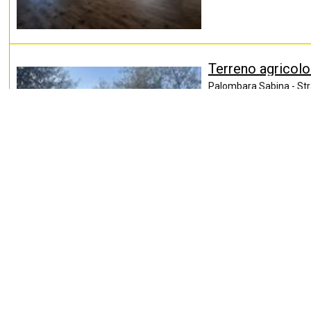
Terreno agricolo 
Palombara Sabina - Stra
Mondocasare propone i
tratta di un terreno pi
Vedi l'annuncio
Appartameneto a
Palombara Sabina - Pia
MondoCasare Palombar
nella caratteristica P