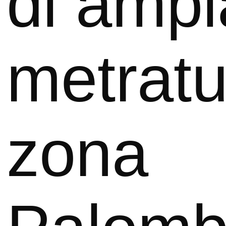
di ampi
metratu
zona