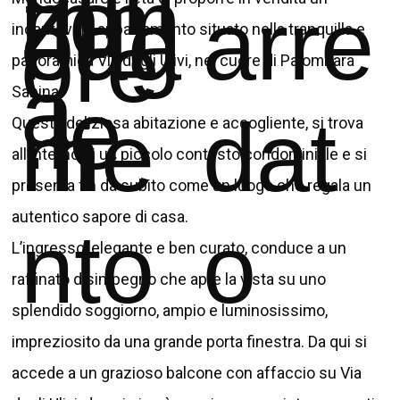
ntin
mm
zo
bag
eda
arre
ore
incantevole appartamento situato nella tranquilla e
panoramica Via degli Ulivi, nel cuore di Palombara
a
.le
Sabina.
ni
me
dat
Questa deliziosa abitazione e accogliente, si trova
all’interno di un piccolo contesto condominiale e si
presenta fin da subito come un luogo che regala un
autentico sapore di casa.
nto
o
L’ingresso, elegante e ben curato, conduce a un
raffinato disimpegno che apre la vista su uno
splendido soggiorno, ampio e luminosissimo,
impreziosito da una grande porta finestra. Da qui si
accede a un grazioso balcone con affaccio su Via