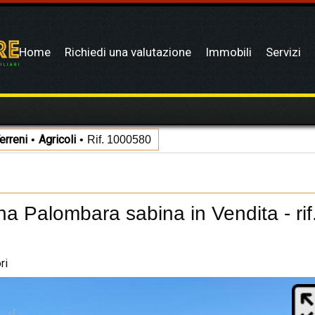
Home
Richiedi una valutazione
Immobili
Servizi
Contattaci
Gruppo
Blog
Aste
erreni
Agricoli
•
•
Rif. 1000580
ona Palombara sabina in Vendita - ri
ri