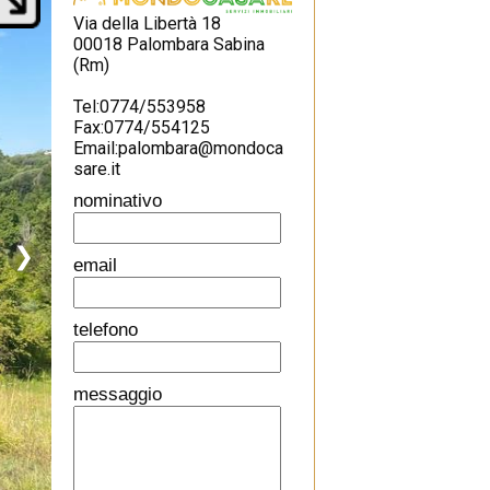
Via della Libertà 18
00018 Palombara Sabina
(Rm)
Tel:0774/553958
Fax:0774/554125
Email:palombara@mondoca
sare.it
nominativo
❯
email
telefono
messaggio