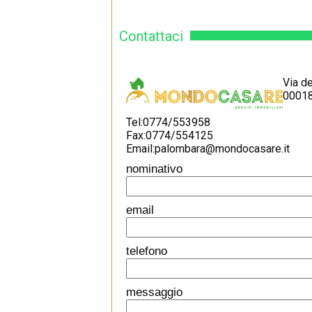
Contattaci
Via de
00018
Tel:0774/553958
Fax:0774/554125
Email:palombara@mondocasare.it
nominativo
email
telefono
messaggio