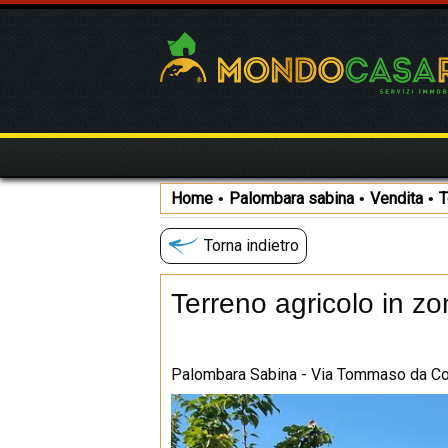
Home
Palombara sabina
Vendita
T
•
•
•
Torna indietro
Terreno agricolo in z
Palombara Sabina - Via Tommaso da Co